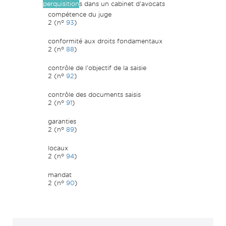
perquisition
s dans un cabinet d'avocats
compétence du juge
o
2 (n
93
)
conformité aux droits fondamentaux
o
2 (n
88
)
contrôle de l'objectif de la saisie
o
2 (n
92
)
contrôle des documents saisis
o
2 (n
91
)
garanties
o
2 (n
89
)
locaux
o
2 (n
94
)
mandat
o
2 (n
90
)