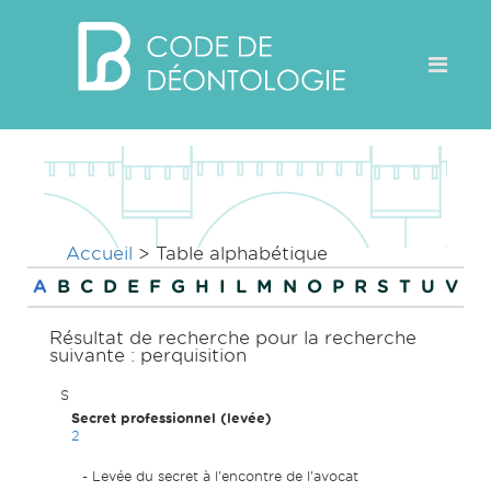
Accueil
>
Table alphabétique
A
B
C
D
E
F
G
H
I
L
M
N
O
P
R
S
T
U
V
Résultat de recherche pour la recherche
suivante : perquisition
S
Secret professionnel (levée)
2
Levée du secret à l'encontre de l'avocat