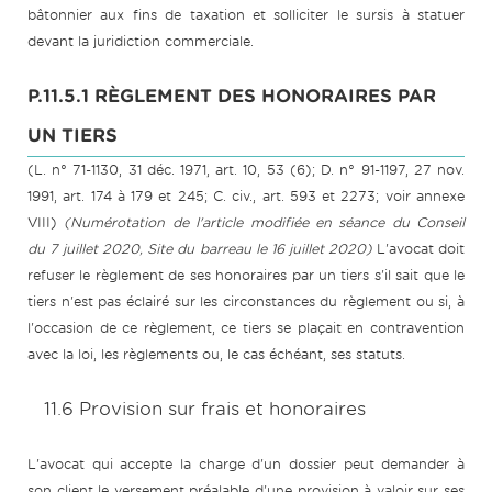
bâtonnier aux fins de taxation et solliciter le sursis à statuer
devant la juridiction commerciale.
P.11.5.1 RÈGLEMENT DES HONORAIRES PAR
UN TIERS
(L. n° 71-1130, 31 déc. 1971, art. 10, 53 (6); D. n° 91-1197, 27 nov.
1991, art. 174 à 179 et 245; C. civ., art. 593 et 2273; voir annexe
VIII)
(Numérotation de l'article modifiée en séance du Conseil
du 7 juillet 2020, Site du barreau le 16 juillet 2020)
L'avocat doit
refuser le règlement de ses honoraires par un tiers s'il sait que le
tiers n'est pas éclairé sur les circonstances du règlement ou si, à
l'occasion de ce règlement, ce tiers se plaçait en contravention
avec la loi, les règlements ou, le cas échéant, ses statuts.
11.6 Provision sur frais et honoraires
L'avocat qui accepte la charge d'un dossier peut demander à
son client le versement préalable d'une provision à valoir sur ses