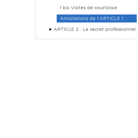
1 bis Visites de courtoisie
Annotations de l'ARTICLE 1
ARTICLE 2 : Le secret professionnel
Article 2 bis : Le secret de l'enquête
et de l'instruction
ARTICLE 3 : La confidentialité –
Correspondances entre avocats
ARTICLE 4 : Le conflit d'intérêts
ARTICLE 5 : Le respect du principe
du contradictoire
TITRE II : Des activités
TITRE III : De l'exercice et des
structures
TITRE IV : La collaboration