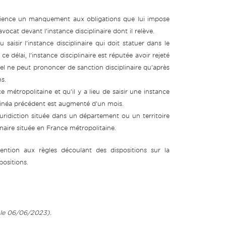
dience un manquement aux obligations que lui impose
ocat devant l’instance disciplinaire dont il relève.
aisir l’instance disciplinaire qui doit statuer dans le
e délai, l’instance disciplinaire est réputée avoir rejeté
el ne peut prononcer de sanction disciplinaire qu’après
s.
étropolitaine et qu’il y a lieu de saisir une instance
l’alinéa précédent est augmenté d’un mois.
idiction située dans un département ou un territoire
linaire située en France métropolitaine.
ion aux règles découlant des dispositions sur la
positions.
u le 06/06/2023).