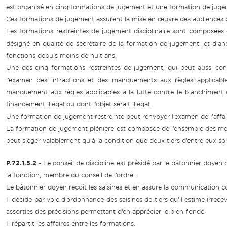
est organisé en cinq formations de jugement et une formation de juge
Ces formations de jugement assurent la mise en œuvre des audiences dis
Les formations restreintes de jugement disciplinaire sont composées 
désigné en qualité de secrétaire de la formation de jugement, et d'an
fonctions depuis moins de huit ans.
Une des cinq formations restreintes de jugement, qui peut aussi conna
l’examen des infractions et des manquements aux règles applicab
manquement aux règles applicables à la lutte contre le blanchiment o
financement illégal ou dont l’objet serait illégal.
Une formation de jugement restreinte peut renvoyer l’examen de l’affai
La formation de jugement plénière est composée de l’ensemble des me
peut siéger valablement qu’à la condition que deux tiers d’entre eux so
P.72.1.5.2
- Le conseil de discipline est présidé par le bâtonnier doyen 
la fonction, membre du conseil de l’ordre.
Le bâtonnier doyen reçoit les saisines et en assure la communication comm
Il décide par voie d’ordonnance des saisines de tiers qu’il estime irrec
assorties des précisions permettant d’en apprécier le bien-fondé.
Il répartit les affaires entre les formations.