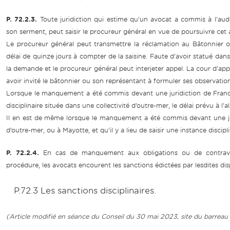
P. 72.2.3.
Toute juridiction qui estime qu’un avocat a commis à l’au
son serment, peut saisir le procureur général en vue de poursuivre cet av
Le procureur général peut transmettre la réclamation au Bâtonnier ou s
délai de quinze jours à compter de la saisine. Faute d’avoir statué dans c
la demande et le procureur général peut interjeter appel. La cour d’app
avoir invité le bâtonnier ou son représentant à formuler ses observation
Lorsque le manquement a été commis devant une juridiction de France m
disciplinaire située dans une collectivité d’outre-mer, le délai prévu à 
Il en est de même lorsque le manquement a été commis devant une jur
d’outre-mer, ou à Mayotte, et qu’il y a lieu de saisir une instance discip
P. 72.2.4.
En cas de manquement aux obligations ou de contravent
procédure, les avocats encourent les sanctions édictées par lesdites dis
P.72.3 Les sanctions disciplinaires.
(Article modifié en séance du Conseil du 30 mai 2023, site du barrea