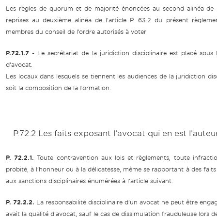
Les règles de quorum et de majorité énoncées au second alinéa de l
reprises au deuxième alinéa de l’article P. 63.2 du présent règleme
membres du conseil de l’ordre autorisés à voter.
P.72.1.7
- Le secrétariat de la juridiction disciplinaire est placé sous
d’avocat.
Les locaux dans lesquels se tiennent les audiences de la juridiction dis
soit la composition de la formation.
P.72.2 Les faits exposant l’avocat qui en est l’auteu
P. 72.2.1.
Toute contravention aux lois et règlements, toute infracti
probité, à l’honneur ou à la délicatesse, même se rapportant à des faits
aux sanctions disciplinaires énumérées à l’article suivant.
P. 72.2.2.
La responsabilité disciplinaire d’un avocat ne peut être enga
avait la qualité d’avocat, sauf le cas de dissimulation frauduleuse lors d