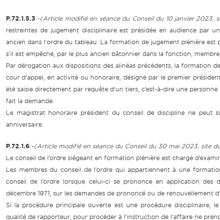
P.72.1.5.3
-
(Article modifié en séance du Conseil du 10 janvier 2023, s
restreintes de jugement disciplinaire est présidée en audience par 
ancien dans l'ordre du tableau. La formation de jugement plénière est p
s'il est empêché, par le plus ancien bâtonnier dans la fonction, membre 
Par dérogation aux dispositions des alinéas précédents, la formation d
cour d’appel, en activité ou honoraire, désigné par le premier président 
été saisie directement par requête d’un tiers, c’est-à-dire une personne
fait la demande.
Le magistrat honoraire président du conseil de discipline ne peut 
anniversaire.
P.72.1.6
-
(Article modifié en séance du Conseil du 30 mai 2023, site 
Le conseil de l’ordre siégeant en formation plénière est chargé d’exam
Les membres du conseil de l’ordre qui appartiennent à une formation
conseil de l’ordre lorsque celui-ci se prononce en application des d
décembre 1971, sur les demandes de prononcé ou de renouvellement d’
Si la procédure principale ouverte est une procédure disciplinaire, 
qualité de rapporteur, pour procéder à l’instruction de l’affaire ne pren