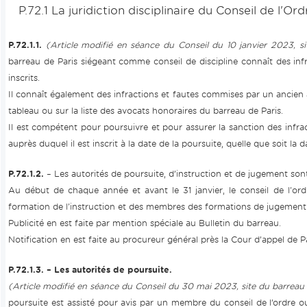
P.72.1 La juridiction disciplinaire du Conseil de l'Ord
P.72.1.1.
(Article modifié en séance du Conseil du 10 janvier 2023, si
barreau de Paris siégeant comme conseil de discipline connaît des inf
inscrits.
Il connaît également des infractions et fautes commises par un ancien avo
tableau ou sur la liste des avocats honoraires du barreau de Paris.
Il est compétent pour poursuivre et pour assurer la sanction des infra
auprès duquel il est inscrit à la date de la poursuite, quelle que soit la
P.72.1.2.
– Les autorités de poursuite, d’instruction et de jugement son
Au début de chaque année et avant le 31 janvier, le conseil de l'ordr
formation de l'instruction et des membres des formations de jugement
Publicité en est faite par mention spéciale au Bulletin du barreau.
Notification en est faite au procureur général près la Cour d’appel de Pa
P.72.1.3. – Les autorités de poursuite.
(Article modifié en séance du Conseil du 30 mai 2023, site du barrea
poursuite est assisté pour avis par un membre du conseil de l’ordre 