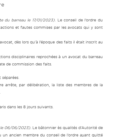
re
te du barreau le 17/01/2023).
Le conseil de l’ordre du
ractions et fautes commises par les avocats qui y sont
cat, dès lors qu’à l’époque des faits il était inscrit au
ctions disciplinaires reprochées à un avocat du barreau
 date de commission des faits.
t séparées.
e arrête, par délibération, la liste des membres de la
.
ris dans les 8 jours suivants.
u le 06/06/2023).
Le bâtonnier ès qualités d’Autorité de
ou un ancien membre du conseil de l’ordre ayant quitté