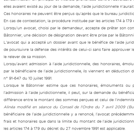
elles avaient existé au jour de la demande, l'aide juridictionnelle n'aurai
Ces honoraires ne peuvent être perçus qu'après que le bureau juridictionn
En cas de contestation, la procédure instituée par les articles 174 à 17
Lorsqu'un avocat, choisi par le demandeur, accepte de prêter son concou
Bâtonnier, une décision de désignation devant être prise par le Bâtonn
L'avocat qui a accepté un dossier avant que le bénéfice de l'aide jurid
de poursuivre la défense des intérêts de celui-ci sans faire approuver l
le relever de sa mission.
Lorsqu'avant admission à l'aide juridictionnelle, des honoraires, émol
par le bénéficiaire de l'aide juridictionnelle, ils viennent en déduction 
n° 91-647 du 10 juillet 1991.
Lorsque le Bâtonnier estime que ces honoraires, émoluments ou pro
l'admission à l'aide juridictionnelle, il peut, sur la demande du bénéficia
différence entre le montant des sommes perçues et celui de l'indemnité
Alinéa modifié en séance du Conseil de l'Ordre du 7 avril 2009 (Bull
bénéficiaire de l'aide juridictionnelle y a renoncé, l'avocat précédem
frais et honoraires que dans la limite du montant de l'aide juridiction
les articles 174 à 179 du décret du 27 novembre 1991 est applicable.