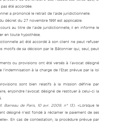
t pas été accordée.
el a prononcé le retrait de l'aide juridictionnelle.
9 du décret du 27 novembre 1991 est applicable.
rs au titre de l'aide juridictionnelle, il en informe le
ier en toute hypothèse.
ictionnelle ait été accordé à son client ne peut refuser
es motifs de sa décision par le Bâtonnier qui, seul, peut
uments ou provisions ont été versés à l'avocat désigné
de l'indemnisation à la charge de l'Etat prévue par la loi
visions sont bien relatifs à la mission définie par
ire, enjoindre l'avocat désigné de restituer à celui-ci la
.
. Barreau de Paris, 10 avr. 2009, n° 13).
«Lorsque le
ment désigné n'est fondé à réclamer le paiement de ses
nelle». En cas de contestation, la procédure prévue par