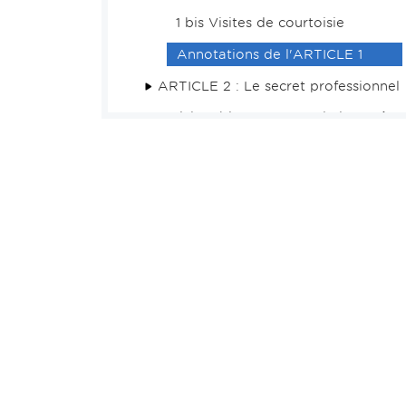
1 bis Visites de courtoisie
Annotations de l'ARTICLE 1
ARTICLE 2 : Le secret professionnel
Article 2 bis : Le secret de l'enquête
et de l'instruction
ARTICLE 3 : La confidentialité –
Correspondances entre avocats
ARTICLE 4 : Le conflit d'intérêts
ARTICLE 5 : Le respect du principe
du contradictoire
TITRE II : Des activités
TITRE III : De l'exercice et des
structures
TITRE IV : La collaboration