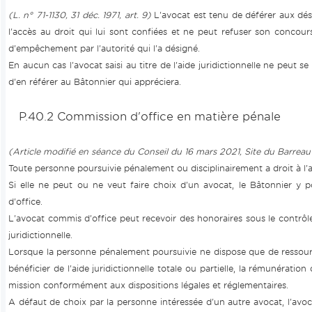
(L. n° 71-1130, 31 déc. 1971, art. 9)
L'avocat est tenu de déférer aux désig
l'accès au droit qui lui sont confiées et ne peut refuser son concour
d'empêchement par l'autorité qui l'a désigné.
En aucun cas l'avocat saisi au titre de l'aide juridictionnelle ne peut se 
d'en référer au Bâtonnier qui appréciera.
P.40.2 Commission d'office en matière pénale
(Article modifié en séance du Conseil du 16 mars 2021, Site du Barre
Toute personne poursuivie pénalement ou disciplinairement a droit à l'a
Si elle ne peut ou ne veut faire choix d'un avocat, le Bâtonnier y
d'office.
L'avocat commis d'office peut recevoir des honoraires sous le contrôle
juridictionnelle.
Lorsque la personne pénalement poursuivie ne dispose que de ressourc
bénéficier de l'aide juridictionnelle totale ou partielle, la rémunération
mission conformément aux dispositions légales et réglementaires.
A défaut de choix par la personne intéressée d'un autre avocat, l'avo