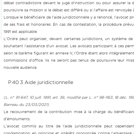
débat contradictoire devant le juge d'instruction ou pour assurer l
poursuivre sa mission si le débat est différé ou si l'affaire est renvoyée
Lorsque le bénéficiaire de l'aide juridictionnelle y a renoncé, l'avoc
de ses frais et honoraires. En cas de contestation, la procédure prév
1991 est applicable.
L'Ordre peut organiser, devant certaines juridictions, un système 
souhaitant l'assistance d'un avocat. Les avocats participant à ces per
selon le barème figurant en annexe V, l'Ordre étant alors intégralement
commissions d'office. Ils ne seront pas tenus de poursuivre leur missi
nouvelle audience.
P.40.3 Aide juridictionnelle
(L. n° 91-647, 10 juill. 1991, art. 36, modifié par L. n° 98-1163, 18 déc. 19
Barreau du 23/03/2021)
Le recouvrement de la contribution mise à la charge du bénéficiaire
d'émoluments.
L'avocat commis au titre de l'aide juridictionnelle peut cependa
condamnation en principal et intérêts prononcée contre l'adversaire a