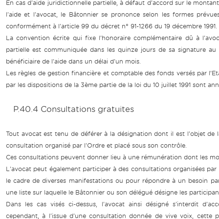
En cas d'aide juridictionnelle partielle, à défaut d'accord sur le monta
l'aide et l'avocat, le Bâtonnier se prononce selon les formes prévu
conformément à l'article 99 du décret n° 91-1266 du 19 décembre 1991.
La convention écrite qui fixe l'honoraire complémentaire dû à l'avocat
partielle est communiquée dans les quinze jours de sa signature au B
bénéficiaire de l'aide dans un délai d'un mois.
Les règles de gestion financière et comptable des fonds versés par l’Etat
par les dispositions de la 3ème partie de la loi du 10 juillet 1991 sont 
P.40.4 Consultations gratuites
Tout avocat est tenu de déférer à la désignation dont il est l'objet de
consultation organisé par l'Ordre et placé sous son contrôle.
Ces consultations peuvent donner lieu à une rémunération dont les modal
L'avocat peut également participer à des consultations organisées par 
le cadre de diverses manifestations ou pour répondre à un besoin parti
une liste sur laquelle le Bâtonnier ou son délégué désigne les participan
Dans les cas visés ci-dessus, l'avocat ainsi désigné s'interdit d'a
cependant, à l'issue d'une consultation donnée de vive voix, cette pe