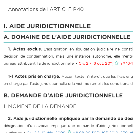
Annotations de l'ARTICLE P.40
I. AIDE JURIDICTIONNELLE
A. DOMAINE DE L'AIDE JURIDICTIONNELLE
1. Actes exclus.
L'assignation en liquidation judiciaire ne con
décision de condamnation, mais une instance autonome, elle n'entr
e
o
bureau attribuant l'aide juridictionnelle. •
Civ. 2
. 6 oct. 2011,
n
10-1
1-1 Actes pris en charge.
Aucun texte n'interdit que les frais eng
en charge par l'aide juridictionnelle si la victime remplit les conditions 
B. DEMANDE D'AIDE JURIDICTIONNELLE
1. MOMENT DE LA DEMANDE
2. Aide juridictionnelle impliquée par la demande de dés
désignation d'un avocat implique une demande d'aide juridictionnell
e
o
l'audience. •
Civ. 2
, 10 déc. 2009,
n
08-20.507: JCP 2010. 270, obs