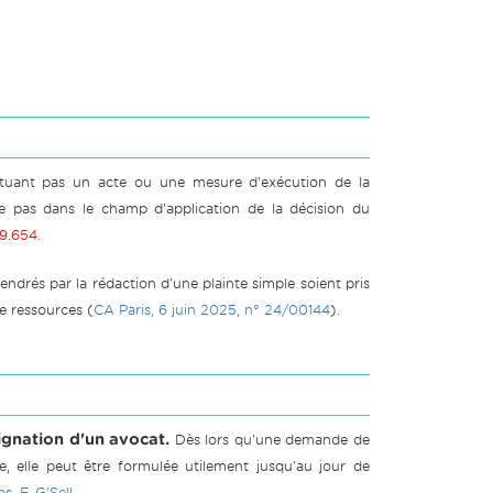
stituant pas un acte ou une mesure d'exécution de la
e pas dans le champ d'application de la décision du
9.654.
endrés par la rédaction d'une plainte simple soient pris
de ressources (
CA Paris, 6 juin 2025, n° 24/00144
).
ignation d'un avocat.
Dès lors qu'une demande de
e, elle peut être formulée utilement jusqu'au jour de
. F. G'Sell.