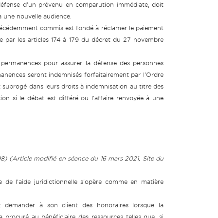
a défense d'un prévenu en comparution immédiate, doit
 à une nouvelle audience.
at précédemment commis est fondé à réclamer le paiement
ue par les articles 174 à 179 du décret du 27 novembre
de permanences pour assurer la défense des personnes
manences seront indemnisés forfaitairement par l'Ordre
 subrogé dans leurs droits à indemnisation au titre des
on si le débat est différé ou l'affaire renvoyée à une
98)
(Article modifié en séance du 16 mars 2021, Site du
 de l'aide juridictionnelle s'opère comme en matière
nt demander à son client des honoraires lorsque la
 procuré au bénéficiaire des ressources telles que, si