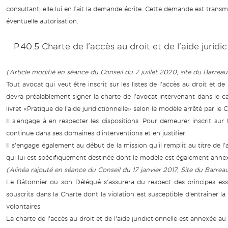
consultant, elle lui en fait la demande écrite. Cette demande est transm
éventuelle autorisation.
P.40.5 Charte de l'accès au droit et de l'aide juridic
(Article modifié en séance du Conseil du 7 juillet 2020, site du Barre
Tout avocat qui veut être inscrit sur les listes de l'accès au droit et de 
devra préalablement signer la charte de l'avocat intervenant dans le cadr
livret «Pratique de l'aide juridictionnelle» selon le modèle arrêté par le
Il s'engage à en respecter les dispositions. Pour demeurer inscrit sur l
continue dans ses domaines d'interventions et en justifier.
Il s'engage également au début de la mission qu'il remplit au titre de l'
qui lui est spécifiquement destinée dont le modèle est également anne
(Alinéa rajouté en séance du Conseil du 17 janvier 2017, Site du Barrea
Le Bâtonnier ou son Délégué s’assurera du respect des principes ess
souscrits dans la Charte dont la violation est susceptible d’entraîner la 
volontaires.
La charte de l’accès au droit et de l’aide juridictionnelle est annexée a