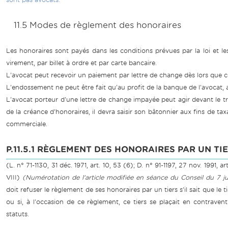
11.5 Modes de règlement des honoraires
Les honoraires sont payés dans les conditions prévues par la loi et 
virement, par billet à ordre et par carte bancaire.
L'avocat peut recevoir un paiement par lettre de change dès lors que cell
L'endossement ne peut être fait qu'au profit de la banque de l'avocat, 
L'avocat porteur d'une lettre de change impayée peut agir devant le t
de la créance d'honoraires, il devra saisir son bâtonnier aux fins de taxat
commerciale.
P.11.5.1 RÈGLEMENT DES HONORAIRES PAR UN TI
(L. n° 71-1130, 31 déc. 1971, art. 10, 53 (6); D. n° 91-1197, 27 nov. 1991, a
VIII)
(Numérotation de l'article modifiée en séance du Conseil du 7 jui
doit refuser le règlement de ses honoraires par un tiers s'il sait que le 
ou si, à l'occasion de ce règlement, ce tiers se plaçait en contravent
statuts.