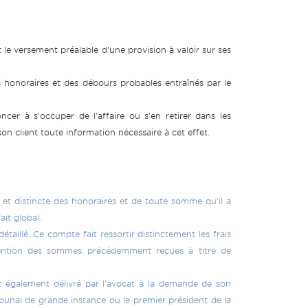
le versement préalable d'une provision à valoir sur ses
s honoraires et des débours probables entraînés par le
er à s'occuper de l'affaire ou s'en retirer dans les
son client toute information nécessaire à cet effet.
 et distincte des honoraires et de toute somme qu'il a
ait global.
taillé. Ce compte fait ressortir distinctement les frais
 mention des sommes précédemment reçues à titre de
st également délivré par l'avocat à la demande de son
ribunal de grande instance ou le premier président de la