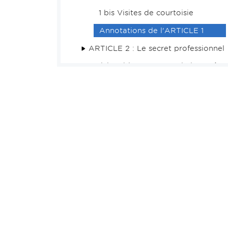
1 bis Visites de courtoisie
Annotations de l'ARTICLE 1
ARTICLE 2 : Le secret professionnel
Article 2 bis : Le secret de l'enquête
et de l'instruction
ARTICLE 3 : La confidentialité –
Correspondances entre avocats
ARTICLE 4 : Le conflit d'intérêts
ARTICLE 5 : Le respect du principe
du contradictoire
TITRE II : Des activités
TITRE III : De l'exercice et des
structures
TITRE IV : La collaboration