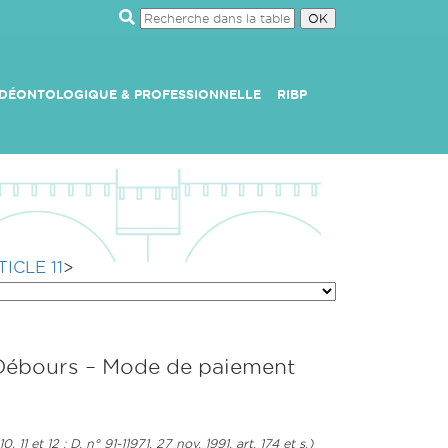
 DÉONTOLOGIQUE & PROFESSIONNELLE
RIBP
TICLE 11
>
 Débours – Mode de paiement
 11 et 12 ; D. n° 91-11971, 27 nov. 1991, art. 174 et s.)