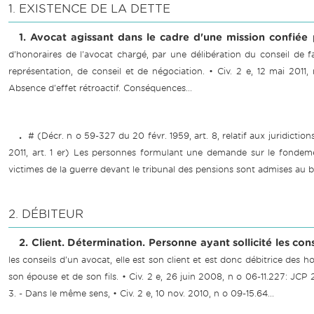
1. EXISTENCE DE LA DETTE
1. Avocat agissant dans le cadre d'une mission confiée p
d'honoraires de l'avocat chargé, par une délibération du conseil de 
représentation, de conseil et de négociation. • Civ. 2 e, 12 mai 2011
Absence d'effet rétroactif. Conséquences...
.
# (Décr. n o 59-327 du 20 févr. 1959, art. 8, relatif aux juridicti
2011, art. 1 er) Les personnes formulant une demande sur le fondemen
victimes de la guerre devant le tribunal des pensions sont admises au béné
2. DÉBITEUR
2. Client. Détermination. Personne ayant sollicité les con
les conseils d'un avocat, elle est son client et est donc débitrice des 
son épouse et de son fils. • Civ. 2 e, 26 juin 2008, n o 06-11.227: JCP 
3. - Dans le même sens, • Civ. 2 e, 10 nov. 2010, n o 09-15.64...