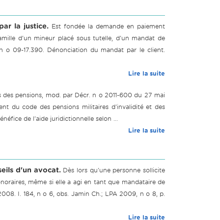
ar la justice.
Est fondée la demande en paiement
famille d'un mineur placé sous tutelle, d'un mandat de
, n o 09-17.390. Dénonciation du mandat par le client.
Lire la suite
ons des pensions, mod. par Décr. n o 2011-600 du 27 mai
t du code des pensions militaires d'invalidité et des
fice de l'aide juridictionnelle selon ...
Lire la suite
seils d'un avocat.
Dès lors qu'une personne sollicite
honoraires, même si elle a agi en tant que mandataire de
2008. I. 184, n o 6, obs. Jamin Ch.; LPA 2009, n o 8, p.
Lire la suite