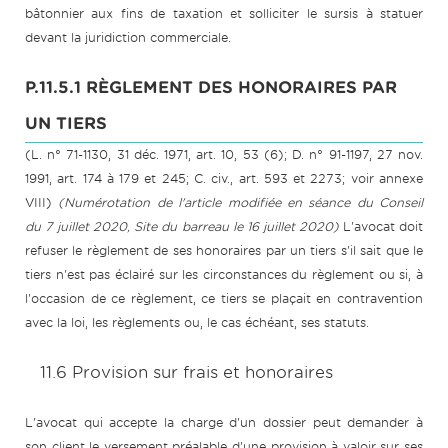
bâtonnier aux fins de taxation et solliciter le sursis à statuer
devant la juridiction commerciale.
P.11.5.1 RÈGLEMENT DES HONORAIRES PAR
UN TIERS
(L. n° 71-1130, 31 déc. 1971, art. 10, 53 (6); D. n° 91-1197, 27 nov.
1991, art. 174 à 179 et 245; C. civ., art. 593 et 2273; voir annexe
VIII)
(Numérotation de l'article modifiée en séance du Conseil
du 7 juillet 2020, Site du barreau le 16 juillet 2020)
L'avocat doit
refuser le règlement de ses honoraires par un tiers s'il sait que le
tiers n'est pas éclairé sur les circonstances du règlement ou si, à
l'occasion de ce règlement, ce tiers se plaçait en contravention
avec la loi, les règlements ou, le cas échéant, ses statuts.
11.6 Provision sur frais et honoraires
L'avocat qui accepte la charge d'un dossier peut demander à
son client le versement préalable d'une provision à valoir sur ses